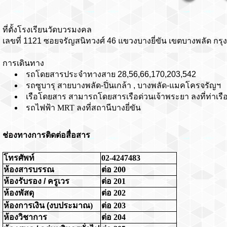
ที่ตั้งโรงเรียนวัดบวรมงคล
เลขที่
1121
ซอยจรัญสนิทวงศ์
46
แขวงบางยี่ขัน
เขตบางพลัด
กรุ
การเดินทาง
รถโดยสารประจำทางสาย
28,56,66,170,203,542
รถซูบารุ
สายบางพลัด
-
ปิ่นเกล้า
,
บางพลัด
-
แมคโครจรัญฯ
เรือโดยสาร
สามารถโดยสารเรือด่วนเจ้าพระยา
ลงที่ท่าเร
รถไฟฟ้า
MRT
ลงที่สถานีบางยี่ขัน
ช่องทางการติดต่อสื่อสาร
โทรศัพท์
02-4247483
ห้องสารบรรณ
ต่อ 200
ห้องรับรอง
/
ครูเวร
ต่อ 201
ห้องพัสดุ
ต่อ 202
ห้องการเงิน
(
งบประมาณ)
ต่อ 203
ห้องวิชาการ
ต่อ 204