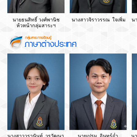
นายธนสิทธิ์ วงศ์พานิช
นางสาวจิราวรรณ ใจเพิ่ม
น
ห้วหน้ากลุ่มสาระฯ
นางสาววรานันท์ วรวัฒนา
นายเปรม อินทร์อ่ำ
นา