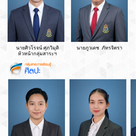
นายศิวโรจน์ ศุภวิมุติ
นายภูวเดช ภัทรจิตรา
ห้วหน้ากลุ่มสาระฯ