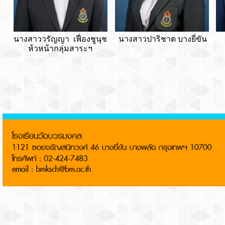
นางสาววรัญญา เฟื่องชูนุช
นางสาวปาริชาต บางยี่ขัน
ห้วหน้ากลุ่มสาระฯ