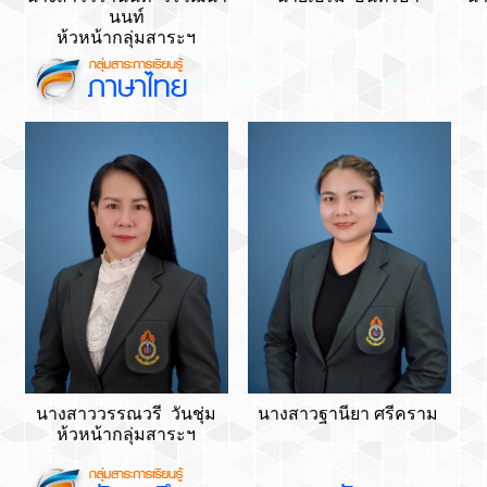
นนท์
ห้วหน้ากลุ่มสาระฯ
นางสาววรรณวรี วันชุ่ม
นางสาวฐานียา ศรีคราม
ห้วหน้ากลุ่มสาระฯ