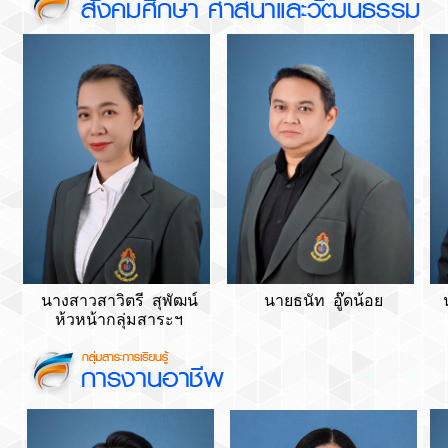
นางสาวสาวิตรี สุพัฒน์
นายธนัท อู๊ดน้อย
ห้วหน้ากลุ่มสาระฯ