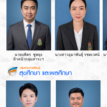
นายบพิตร ชูพยุง
นางสาวอุมาพันธุ์ รชตเวศน์
น
ห้วหน้ากลุ่มสาระฯ